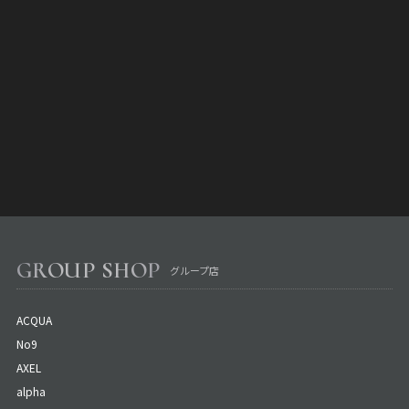
GROUP SHOP
グループ店
ACQUA
No9
AXEL
alpha