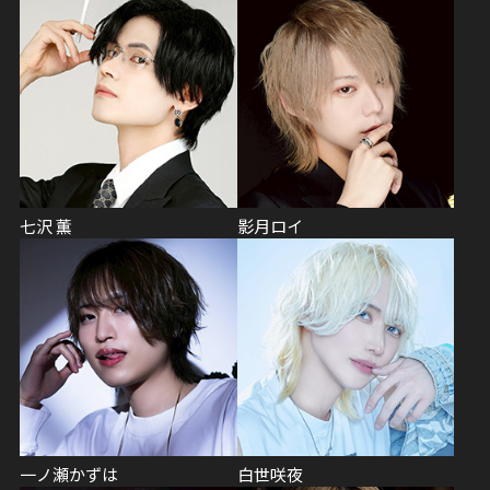
七沢 薫
影月ロイ
一ノ瀬かずは
白世咲夜