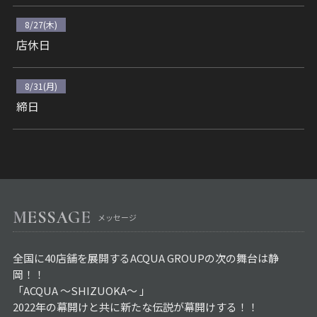
8/27(木)
店休日
8/31(月)
締日
MESSAGE
メッセージ
全国に40店舗を展開するACQUA GROUPの次の舞台は静
岡！！
「ACQUA ～SHIZUOKA～ 」
2022年の幕開けと共に新たな伝説が幕開けする！！