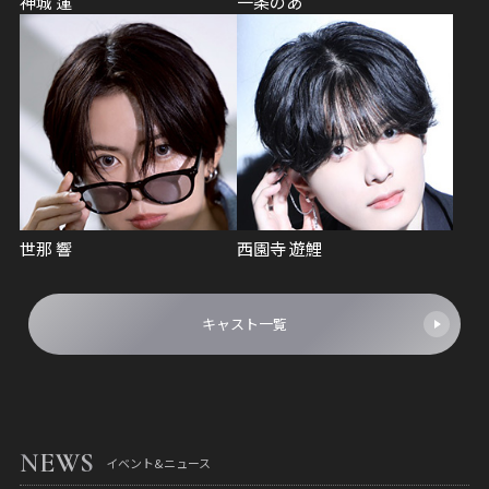
神城 蓮
一条のあ
世那 響
西園寺 遊鯉
キャスト一覧
NEWS
イベント&ニュース