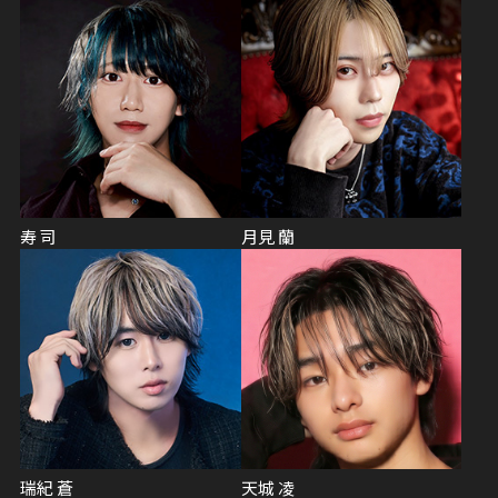
寿 司
月見 蘭
瑞紀 蒼
天城 凌