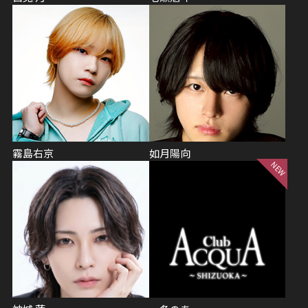
霧島右京
如月陽向