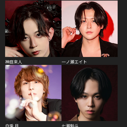
神庭来人
一ノ瀬エイト
白兎 月
七瀬魁斗